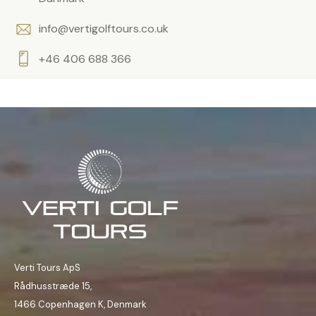
info@vertigolftours.co.uk
+46 406 688 366
Verti Tours ApS
Rådhusstræde 15,
1466 Copenhagen K, Denmark