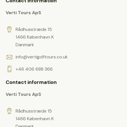
Contact information
y
l
.
Verti Tours ApS
d
e
m
Rådhusstræde 15
p
1466 København K
t
Danmark
y
info@vertigolftours.co.uk
.
+46 406 688 366
Contact information
Verti Tours ApS
Rådhusstræde 15
1466 København K
Danmark